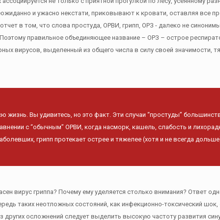
х ассоциируется не только с приятной прогулкой по лесу, усеянному раз
еожиданно и ужасно некстати, приковывают к кровати, оставляя все п
отчет в том, что слова простуда, ОРВИ, грипп, ОРЗ - далеко не синонимы
. Поэтому правильное объединяющее название – ОРЗ – острое респират
орных вирусов, выделенный из общего числа в силу своей значимости
сю жизнь. Вы удивитесь, но это факт. Эти случаи “простуды” большинст
авнении с “обычным” ОРВИ, когда насморк, кашель, слабость и лихора
аболевших, грипп протекает острее и тяжелее (хотя и не всегда дольше
асен вирус гриппа? Почему ему уделяется столько внимания? Ответ од
редь таких неотложных состояний, как инфекционно-токсический шок,
з других осложнений следует выделить высокую частоту развития сину