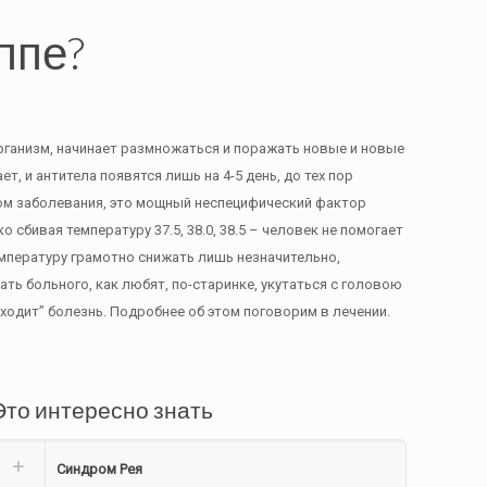
ппе?
организм, начинает размножаться и поражать новые и новые
, и антитела появятся лишь на 4-5 день, до тех пор
ом заболевания, это мощный неспецифический фактор
сбивая температуру 37.5, 38.0, 38.5 – человек не помогает
емпературу грамотно снижать лишь незначительно,
ать больного, как любят, по-старинке, укутаться с головою
уходит” болезнь. Подробнее об этом поговорим в лечении.
Это интересно знать
Синдром Рея