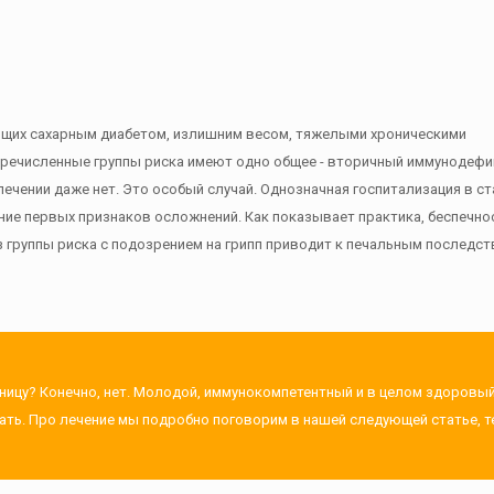
ющих сахарным диабетом, излишним весом, тяжелыми хроническими
перечисленные группы риска имеют одно общее - вторичный иммунодефи
 лечении даже нет. Это особый случай. Однозначная госпитализация в с
ние первых признаков осложнений. Как показывает практика, беспечно
 группы риска с подозрением на грипп приводит к печальным последст
ьницу? Конечно, нет. Молодой, иммунокомпетентный и в целом здоровый
лать. Про лечение мы подробно поговорим в нашей следующей статье, т