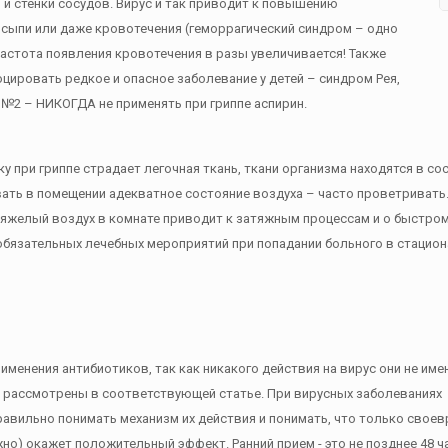
 и стенки сосудов. Вирус и так приводит к повышению
сыпи или даже кровотечения (геморрагический синдром – одно
частота появления кровотечения в разы увеличивается! Также
ировать редкое и опасное заболевание у детей – синдром Рея,
№2 – НИКОГДА не применять при гриппе аспирин.
ку при гриппе страдает легочная ткань, ткани организма находятся в 
ть в помещении адекватное состояние воздуха – часто проветривать.
яжелый воздух в комнате приводит к затяжным процессам и о быстром
бязательных лечебных мероприятий при попадании больного в стацион
именения антибиотиков, так как никакого действия на вирус они не име
т рассмотрены в соответствующей статье. При вирусных заболеваниях
авильно понимать механизм их действия и понимать, что только свое
о) окажет положительный эффект. Ранний прием - это не позднее 48 ч