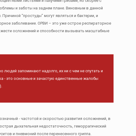
ноцветными листьями и пахучими грибами, но скорее с
роблемы и заботы на заднем плане. Виновным в данной
. Причиной “простуды” могут являться и бактерии, и
орное заболевание. ОРВИ – это уже острое респираторное
, тяжести осложнений и способности вызывать масштабные
во людей запоминают надолго, их ни с чем не спутать и
дка - это основные и зачастую единственные жалобы
).
нозначный - частотой и скоростью развития осложнений, в
 острая дыхательная недостаточность, геморрагический
ситов и пневмоний после перенесенного гриппа.