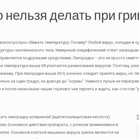
о нельзя делать при гри
бесконтрольно сбивать температуру. Почему? Любой вирус, попадая в 
руктуры человеческого тела. Иммунный специфический ответ запаздывает
справляется подручными средствами. Лихорадка – это не просто симпт
и температуре выше 38 угнетается размножение вирусов. Поэтому, резко 
анизму. При лихорадке выше 39.0, конечно следует принять меры, но т
льно на один градус, не доводя до “нормы”. Намного лучше не перегрев
 и после нескольких чашек горячего чая терпеть и ждать, как с потом “
вать лихорадку аспирином! (ацетилсалициловая кислота).
овь (основное действие препарата, с успехом применяемое в
риппе. Основной клеткой мишенью вируса гриппа являются не