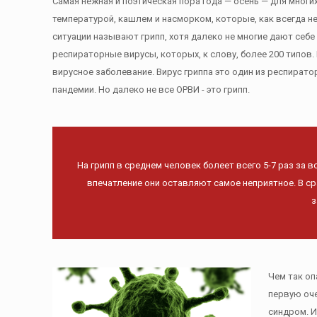
Самая нежная и поэтическая пора года — осень — для многи
температурой, кашлем и насморком, которые, как всегда н
ситуации называют грипп, хотя далеко не многие дают себе 
респираторные вирусы, которых, к слову, более 200 типов
вирусное заболевание. Вирус гриппа это один из респират
пандемии. Но далеко не все ОРВИ - это грипп.
На грипп в среднем человек болеет всего 5-7 раз за в
впечатление они оставляют самое неприятное. В ср
з
Чем так оп
первую оче
синдром. И