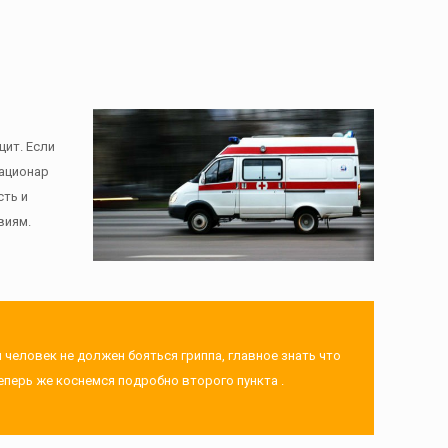
цит. Если
тационар
сть и
виям.
 человек не должен бояться гриппа, главное знать что
еперь же коснемся подробно второго пункта .