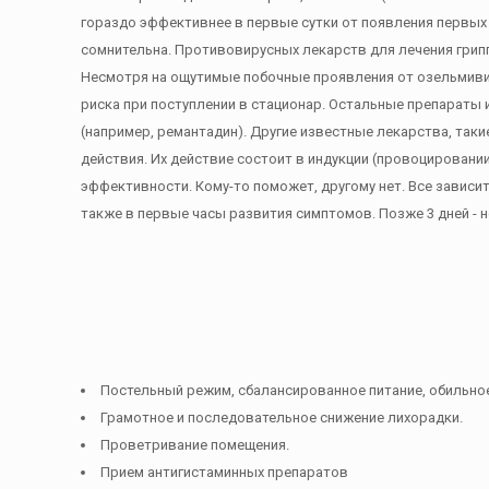
гораздо эффективнее в первые сутки от появления первых
сомнительна. Противовирусных лекарств для лечения грипп
Несмотря на ощутимые побочные проявления от озельмивира
риска при поступлении в стационар. Остальные препараты
(например, ремантадин). Другие известные лекарства, такие
действия. Их действие состоит в индукции (провоцировании
эффективности. Кому-то поможет, другому нет. Все зависи
также в первые часы развития симптомов. Позже 3 дней - 
Постельный режим, сбалансированное питание, обильное п
Грамотное и последовательное снижение лихорадки.
Проветривание помещения.
Прием антигистаминных препаратов