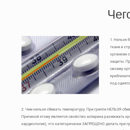
Чег
1. Нельзя 
ткани и ст
организм 
защиты. Пр
своему орг
приблизите
под одеяло
2. Чем нельзя сбивать температуру. При гриппе НЕЛЬЗЯ сби
Причиной этому является свойство аспирина разжижать кр
кардиологии), что категорически ЗАПРЕЩЕНО делать при г