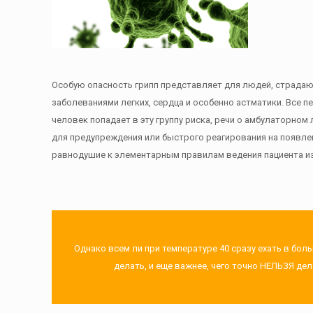
Особую опасность грипп представляет для людей, страда
заболеваниями легких, сердца и особенно астматики. Все 
человек попадает в эту группу риска, речи о амбулаторном
для предупреждения или быстрого реагирования на появле
равнодушие к элементарным правилам ведения пациента из
Однако всем ли при температуре 40 сразу ехать в бол
делать, и еще важнее, чего точно НЕЛЬЗЯ де