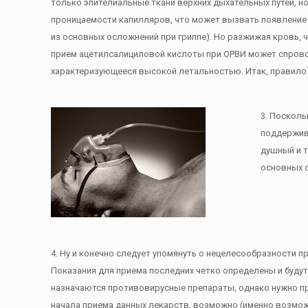
только эпителиальные ткани верхних дыхательных путей, но
проницаемости капилляров, что может вызвать появление 
из основных осложнений при гриппе). Но разжижая кровь, 
прием ацетилсалициловой кислоты при ОРВИ может спровоц
характеризующееся высокой летальностью. Итак, правило 
3. Посколь
поддержива
душный и т
основных о
4. Ну и конечно следует упомянуть о нецелесообразности пр
Показания для приема последних четко определены и буду
назначаются противовирусные препараты, однако нужно пр
начала приема данных лекарств, возможно (именно возможн