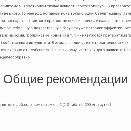
 симптомов. В противном случае ценность противовирусных препарато
а не много. Точнее эффективный пока только один. Озельтамивир (Та
, препарат находится в протоколе лечения гриппа и назначается всем
 имеют небольшую доказательную базу или уже потеряли эффективнос
 как амиксин, гропринозин, новивир и т. п. - не являются препаратами 
) собственного иммунитета. В этом и заключается относительность их
т изначально от особенностей и силы иммунитета каждого пациента. На
нецелесообразно.
Общие рекомендации
итье с добавлением витамина С (2-3 табл по 500 мг в сутки)