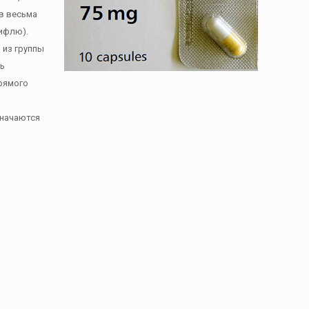
в весьма
мифлю).
 из группы
ть
прямого
значаются