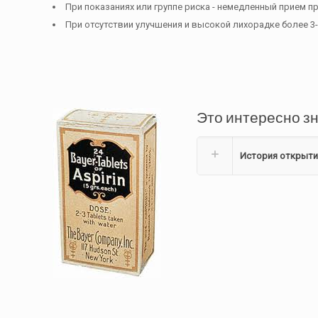
При показаниях или группе риска - немедленный прием п
При отсутствии улучшения и высокой лихорадке более 3-х
Это интересно з
История открыти