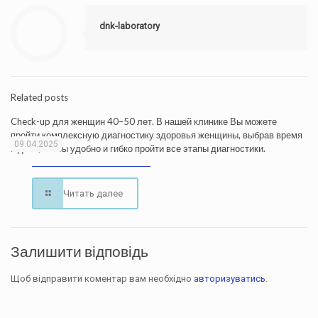
dnk-laboratory
Related posts
Check-up для женщин 40–50 лет. В нашей клинике Вы можете
пройти комплексную диагностику здоровья женщины, выбрав время
09.04.2025
и день, чтобы удобно и гибко пройти все этапы диагностики.
Читать далее
Залишити відповідь
Щоб відправити коментар вам необхідно
авторизуватись
.