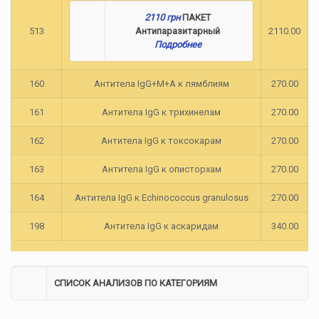
2110 грн
ПАКЕТ
513
Антипаразитарный
2110.00
Подробнее
160
Антитела IgG+M+A к лямблиям
270.00
161
Антитела IgG к трихинелам
270.00
162
Антитела IgG к токсокарам
270.00
163
Антитела IgG к описторхам
270.00
164
Антитела IgG к Echinococcus granulosus
270.00
198
Антитела IgG к аскаридам
340.00
СПИСОК АНАЛИЗОВ ПО КАТЕГОРИЯМ